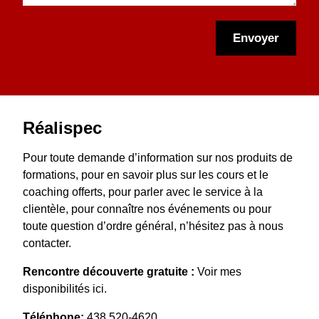
s
l
r
o
s
e
i
n
a
t
e
Envoyer
e
g
l
e
*
Réalispec
Pour toute demande d’information sur nos produits de
formations, pour en savoir plus sur les cours et le
coaching offerts, pour parler avec le service à la
clientèle, pour connaître nos événements ou pour
toute question d’ordre général, n’hésitez pas à nous
contacter.
Rencontre découverte gratuite :
Voir mes
disponibilités ici.
Téléphone:
438 520-4620