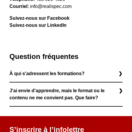
Courriel:
info@realispec.com
Suivez-nous sur Facebook
Suivez-nous sur LinkedIn
Question fréquentes
À qui s'adressent les formations?
Les formations s’adressent à tout le monde, du
J'ai envie d'apprendre, mais le format ou le
débutant à l’expert. Il y a différents niveaux
contenu ne me convient pas. Que faire?
d’apprentissage. Certaines personnes n’ont
aucune connaissance alors que d’autres y
Contactez-nous afin de nous faire part de vos
pourront approfondir leurs connaissances.
demandes. Si nous pouvons adapter la formation
à vos besoins, nous le ferons. Les formations sont
S’inscrire à l’infolettre
100% personnalisables.