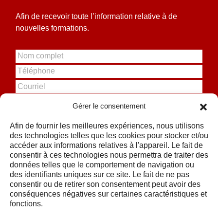
Afin de recevoir toute l’information relative à de
nouvelles formations.
N
o
T
m
é
c
C
l
o
o
é
m
u
p
Gérer le consentement
p
r
S'inscrire
h
l
r
o
Afin de fournir les meilleures expériences, nous utilisons
e
i
n
des technologies telles que les cookies pour stocker et/ou
t
e
e
accéder aux informations relatives à l'appareil. Le fait de
l
consentir à ces technologies nous permettra de traiter des
*
données telles que le comportement de navigation ou
des identifiants uniques sur ce site. Le fait de ne pas
consentir ou de retirer son consentement peut avoir des
conséquences négatives sur certaines caractéristiques et
fonctions.
Nos formations
Contact
Webinaires
Clause de non-responsabilité
Trucs et astuces
Politique en matière de cookies
À propos
Déclaration de confidentialité