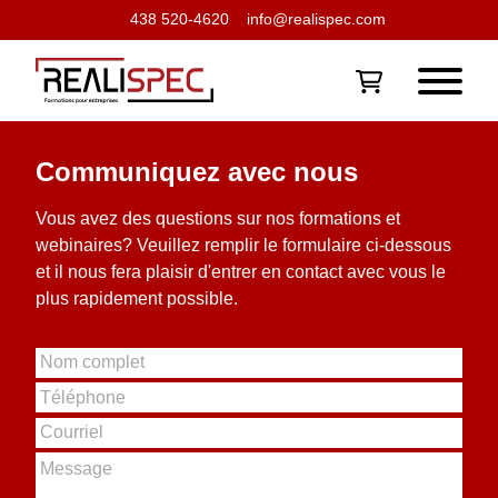
438 520-4620
info@realispec.com
Communiquez avec nous
Vous avez des questions sur nos formations et
webinaires? Veuillez remplir le formulaire ci-dessous
et il nous fera plaisir d'entrer en contact avec vous le
plus rapidement possible.
N
o
T
m
é
c
C
l
o
o
é
M
m
u
p
e
p
r
h