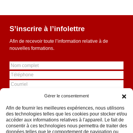
S’inscrire à l’infolettre
Afin de recevoir toute l’information relative à de
nouvelles formations.
N
o
T
m
é
c
C
l
o
o
é
m
u
Gérer le consentement
p
p
r
S'inscrire
h
l
r
o
Afin de fournir les meilleures expériences, nous utilisons
e
i
n
des technologies telles que les cookies pour stocker et/ou
t
e
e
accéder aux informations relatives à l'appareil. Le fait de
l
consentir à ces technologies nous permettra de traiter des
*
données telles que le comportement de navigation ou