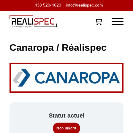
438 520-4620
info@realispec.com
Canaropa / Réalispec
Statut actuel
Non inscrit