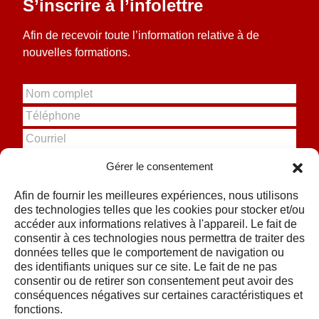
S’inscrire à l’infolettre
Afin de recevoir toute l’information relative à de
nouvelles formations.
N
o
T
m
é
c
C
l
o
o
é
m
u
Gérer le consentement
p
p
r
S'inscrire
h
l
r
o
Afin de fournir les meilleures expériences, nous utilisons
e
i
n
des technologies telles que les cookies pour stocker et/ou
t
e
e
accéder aux informations relatives à l'appareil. Le fait de
l
consentir à ces technologies nous permettra de traiter des
*
données telles que le comportement de navigation ou
des identifiants uniques sur ce site. Le fait de ne pas
consentir ou de retirer son consentement peut avoir des
conséquences négatives sur certaines caractéristiques et
fonctions.
Nos formations
Contact